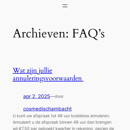
Ga
naar
de
Archieven:
FAQ’s
inhoud
Wat zijn jullie
annuleringsvoorwaarden
apr 2, 2025
—
door
cosmedischambacht
U kunt uw afspraak tot 48 uur kosteloos annuleren.
Annuleert u de afspraak binnen 48 uur dan brengen
wij €7,50 per geboekt kwartier in rekening, gezien de