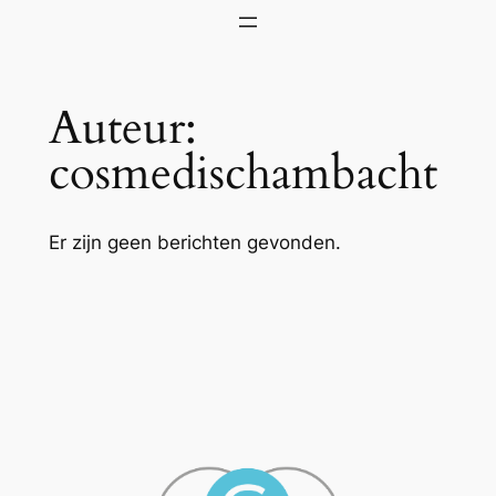
Ga
naar
de
Auteur:
inhoud
cosmedischambacht
Er zijn geen berichten gevonden.